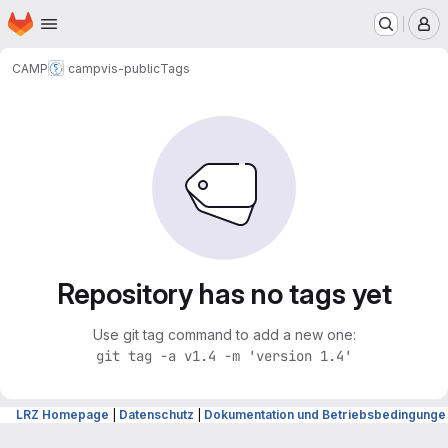
Homepage
Skip to main content
M
CAMP
campvis-public
Tags
Repository has no tags yet
Use git tag command to add a new one:
git tag -a v1.4 -m 'version 1.4'
LRZ Homepage
|
Datenschutz
|
Dokumentation und Betriebsbedingunge