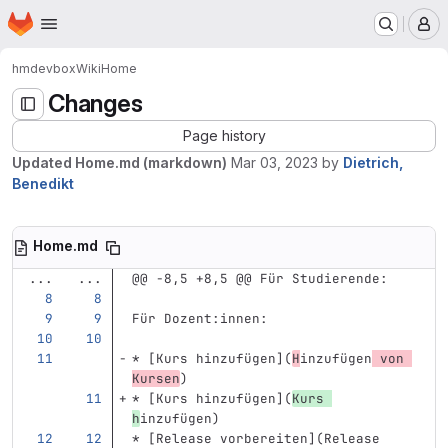
Homepage
Skip to main content
M
hm
devbox
Wiki
Home
Changes
Page history
Updated Home.md (markdown)
Mar 03, 2023
by
Dietrich,
Benedikt
Home.md
...
...
@@ -8,5 +8,5 @@ Für Studierende:
Für Dozent:innen:
*
[
Kurs hinzufügen
](
H
inzufügen
 von 
Kursen
)
*
[
Kurs hinzufügen
](
Kurs
h
inzufügen)
*
[
Release vorbereiten
](
Release