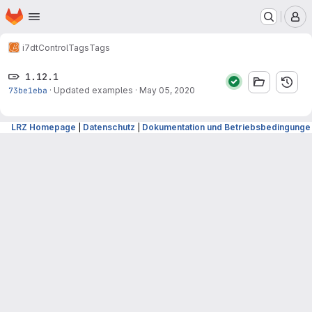
Homepage
Skip to main content
M
i7
dtControl
Tags
Tags
1.12.1
73be1eba
·
Updated examples
·
May 05, 2020
LRZ Homepage
|
Datenschutz
|
Dokumentation und Betriebsbedingunge